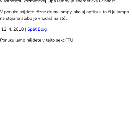
vlastnosťou kozmeticke
j
lupa lampy je energetická účinnosť.
V ponuke nájdete rôzne druhy lampy, ako aj optiku a to či je lampa
na stojane alebo je vhodná na stôl.
12. 4. 2018 |
Späť
Blog
Ponuku lámp nájdete v tejto sekcií TU