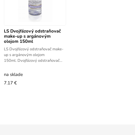
LS Dvojfázový odstraňovač
make-up s argánovým
olejom 150ml
LS Dvojfázový odstraňovač make-
up s argánovým olejom
150ml. Dvojfázový odstraňovač
make-up s , ktorým je možne
odstrániť aj vodeodolný make-up.
na sklade
Po
7.17 €