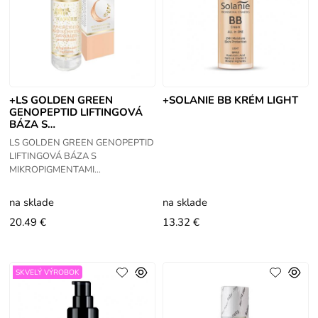
+LS GOLDEN GREEN
+SOLANIE BB KRÉM LIGHT
GENOPEPTID LIFTINGOVÁ
BÁZA S
MIKROPIGMENTAMI 30ML
LS GOLDEN GREEN GENOPEPTID
LIFTINGOVÁ BÁZA S
MIKROPIGMENTAMI
30ML. Rozjasňujúca báza, ktoré
viditeľne voľným okom, redukuje
na sklade
na sklade
výskyt jemných liniek
20.49 €
13.32 €
SKVELÝ VÝROBOK