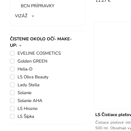
11.27 €
BCN PRÍPRAVKY
VIZÁŽ
ČISTENIE OKOLO OČÍ- MAKE-
UP:
EVELINE COSMETICS
Golden GREEN
Helia-D
LS Oliva Beauty
Lady Stella
Solanie
Solanie AHA
LS Hrozno
LS Čistiace pleťo
LS Šípka
Čistiace pleťové mlieko na tvár z extraktu šípiek -
500 ml. Obsahuje v