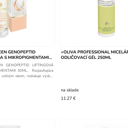
EEN GENOPEPTID
+OLIVA PROFESSIONAL MICELÁ
ZA S MIKROPIGMENTAMI
ODLIČOVACÍ GÉL 250ML
N GENOPEPTID LIFTINGOVÁ
ENTAMI 30ML. Rozjasňujúca
ne voľným okom, redukuje výskyt
na sklade
11.27 €