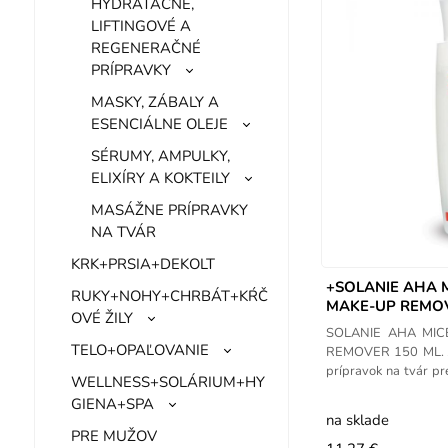
HYDRATAČNÉ,
LIFTINGOVÉ A
REGENERAČNÉ
PRÍPRAVKY
MASKY, ZÁBALY A
ESENCIÁLNE OLEJE
SÉRUMY, AMPULKY,
ELIXÍRY A KOKTEILY
MASÁŽNE PRÍPRAVKY
NA TVÁR
KRK+PRSIA+DEKOLT
+SOLANIE AHA M
RUKY+NOHY+CHRBÁT+KŔČ
MAKE-UP REMOV
OVÉ ŽILY
SOLANIE AHA MIC
TELO+OPAĽOVANIE
REMOVER 150 ML. Je
prípravok na tvár pr
WELLNESS+SOLÁRIUM+HY
nečistôt z
GIENA+SPA
na sklade
PRE MUŽOV