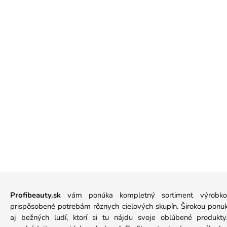
ggg
ggg
ggg
ggg
ggg
ggg
gggggg
ggg
gggg
ggg
gggg
ggg
gggg
gggg
gggg
gggg
gggg
Profibeauty.sk
vám ponúka kompletný sortiment výrobkov
prispôsobené potrebám rôznych cieľových skupín. Širokou ponuko
aj bežných ľudí, ktorí si tu nájdu svoje obľúbené produkt