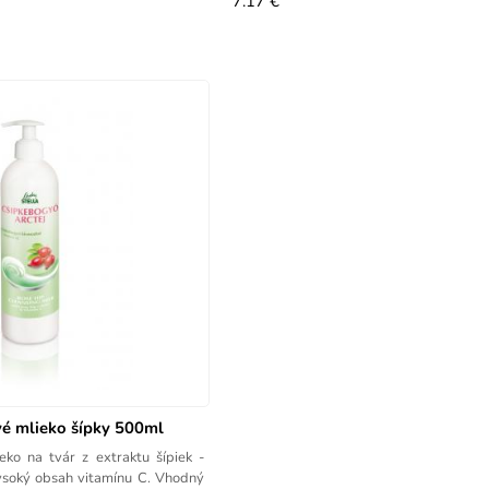
7.17 €
vé mlieko šípky 500ml
ysoký obsah vitamínu C. Vhodný