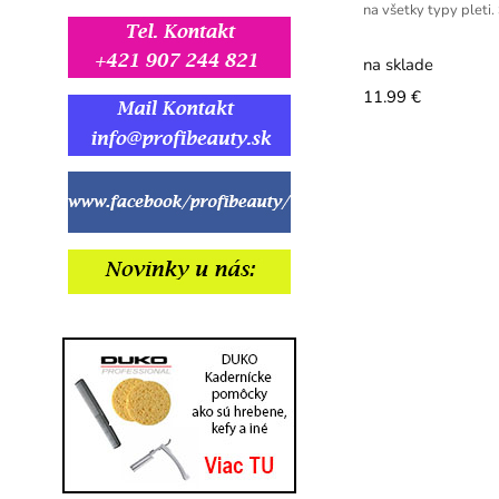
na všetky typy pleti.
na sklade
11.99 €
gg
gg
gg
ggg
ggg
ggg