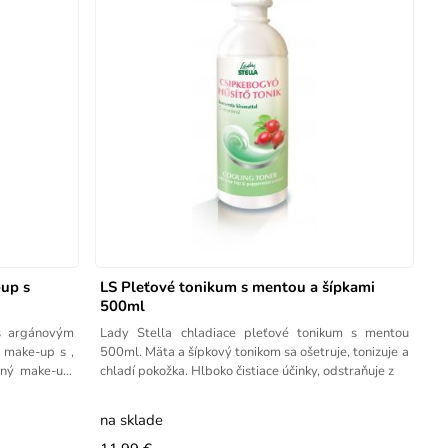
up s
LS Pleťové tonikum s mentou a šípkami
500ml
s argánovým
Lady Stella chladiace pleťové tonikum s mentou
 make-up s ,
500ml. Mäta a šípkový tonikom sa ošetruje, tonizuje a
lný make-up.
chladí pokožka. Hlboko čistiace účinky, odstraňuje z
na sklade