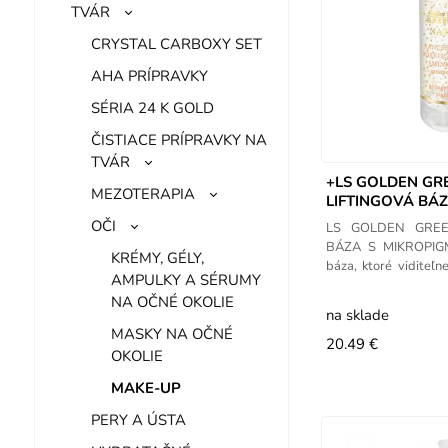
TVÁR
CRYSTAL CARBOXY SET
AHA PRÍPRAVKY
SÉRIA 24 K GOLD
ČISTIACE PRÍPRAVKY NA
TVÁR
+LS GOLDEN GR
MEZOTERAPIA
LIFTINGOVÁ BÁ
30ML
OČI
LS GOLDEN GREE
BÁZA S MIKROPIGM
KRÉMY, GÉLY,
báza, ktoré viditeľ
AMPULKY A SÉRUMY
jemných liniek
NA OČNÉ OKOLIE
na sklade
MASKY NA OČNÉ
20.49 €
OKOLIE
MAKE-UP
PERY A ÚSTA