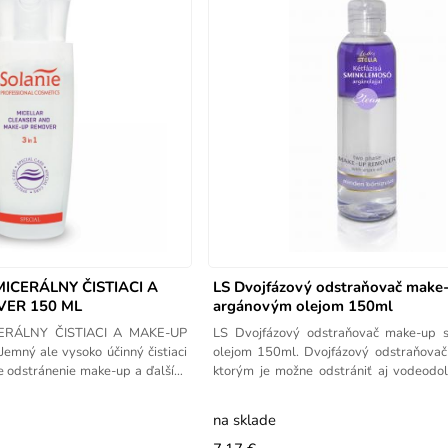
ICERÁLNY ČISTIACI A
LS Dvojfázový odstraňovač make-
ER 150 ML
argánovým olejom 150ml
ERÁLNY ČISTIACI A MAKE-UP
LS Dvojfázový odstraňovač make-up 
mný ale vysoko účinný čistiaci
olejom 150ml. Dvojfázový odstraňovač
e odstránenie make-up a ďalších
ktorým je možne odstrániť aj vodeodo
Po
na sklade