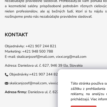
nezabúdajte pravidelne sledovať. Profibeauty.sk vám ponúka k
a kozmetické salóny prispôsobené potrebám rôznych cieľových
nielen profesionálov, ale aj bežných ľudí, ktorí si tu nájdu
rozširujeme preto nás nezabúdajte pravidelne sledovať.
KONTAKT
Objednávky: +421 907 244 821
Marketing: +421 948 500 788
E-mail:
skalicanjozef@mail.com,
vixxi.org@mail.com
Adresa: Danielova ul. č. 627, 946 39 Iža, Slovakia
Objednávky:+421 907 244 821
skalicanjozef@mail.com,
vixxi.org@mail.com
Táto stránka používa s
zážitku z prehliadani
Adresa firmy:
Danielova ul. č. 627, 946 39 Iža, Slovakia
reklamy, na analýzu 
prichádzajú.
Viac infor