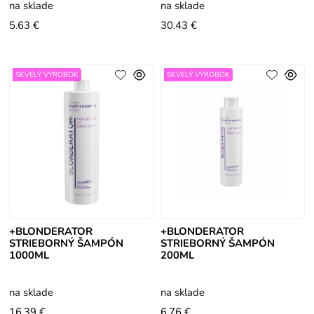
6.8) pre všetky typy vlasov. Prečo
6.8) pre všetky typy vlasov. Prečo
na sklade
na sklade
je
je
5.63 €
30.43 €
SKVELÝ VÝROBOK
SKVELÝ VÝROBOK
+BLONDERATOR
+BLONDERATOR
STRIEBORNÝ ŠAMPÓN
STRIEBORNÝ ŠAMPÓN
1000ML
200ML
na sklade
na sklade
16.39 €
6.76 €