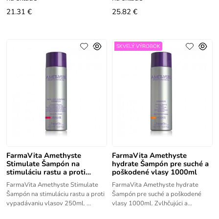
21.31 €
25.82 €
SKVELÝ VÝROBOK
FarmaVita Amethyste
FarmaVita Amethyste
Stimulate Šampón na
hydrate Šampón pre suché a
stimuláciu rastu a proti
poškodené vlasy 1000ml
vypadávaniu vlasov 250ml
FarmaVita Amethyste Stimulate
FarmaVita Amethyste hydrate
Šampón na stimuláciu rastu a proti
Šampón pre suché a poškodené
vypadávaniu vlasov 250ml.
vlasy 1000ml. Zvlhčujúci a
Stimulujúci šampón na podporu a
regenerujúci šampón pre suché a