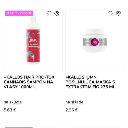
SKVELÝ VÝROBOK
+KALLOS HAIR PRO-TOX
+KALLOS KJMN
CANNABIS ŠAMPÓN NA
POSILŇUJÚCA MASKA S
VLASY 1000ML
EXTRAKTOM FÍG 275 ML
na sklade
na sklade
5.63 €
2.96 €