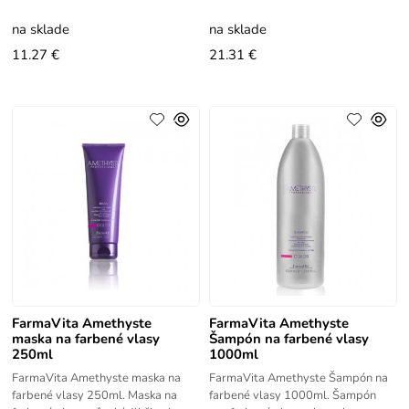
regenerujúci šampón pre suché a
ochranné farby. Zaistí bohatú
poškodené vlasy obohatený
výživu, robí vlasy lesklými,
na sklade
na sklade
účinkujúcimi
11.27 €
21.31 €
FarmaVita Amethyste
FarmaVita Amethyste
maska na farbené vlasy
Šampón na farbené vlasy
250ml
1000ml
FarmaVita Amethyste maska na
FarmaVita Amethyste Šampón na
farbené vlasy 250ml. Maska na
farbené vlasy 1000ml. Šampón