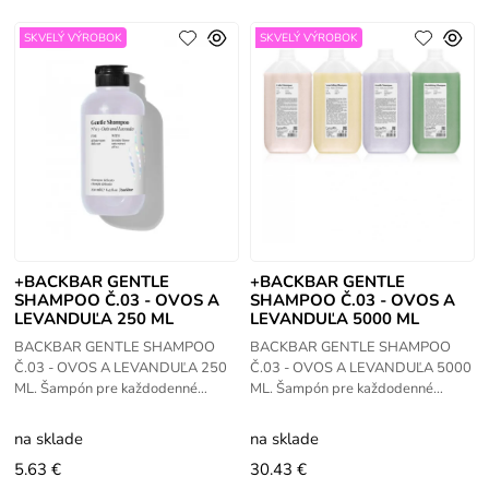
SKVELÝ VÝROBOK
SKVELÝ VÝROBOK
+BACKBAR GENTLE
+BACKBAR GENTLE
SHAMPOO Č.03 - OVOS A
SHAMPOO Č.03 - OVOS A
LEVANDUĽA 250 ML
LEVANDUĽA 5000 ML
BACKBAR GENTLE SHAMPOO
BACKBAR GENTLE SHAMPOO
Č.03 - OVOS A LEVANDUĽA 250
Č.03 - OVOS A LEVANDUĽA 5000
ML. Šampón pre každodenné
ML. Šampón pre každodenné
použitie pre všetky typy vlasov.
použitie pre všetky typy vlasov.
Obsahuje ovos a levanduľu,
Obsahuje ovos a levanduľu,
na sklade
na sklade
prírodné prísady
prírodné prísady
5.63 €
30.43 €