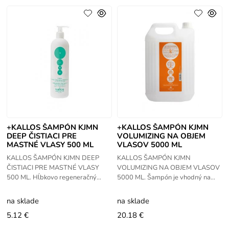
+KALLOS ŠAMPÓN KJMN
+KALLOS ŠAMPÓN KJMN
DEEP ČISTIACI PRE
VOLUMIZING NA OBJEM
MASTNÉ VLASY 500 ML
VLASOV 5000 ML
KALLOS ŠAMPÓN KJMN DEEP
KALLOS ŠAMPÓN KJMN
ČISTIACI PRE MASTNÉ VLASY
VOLUMIZING NA OBJEM VLASOV
500 ML. Hĺbkovo regeneračný
5000 ML. Šampón je vhodný na
čistiaci šampón na mastné
jemné vlasy,ktoré nemajú objem a
vlasy. Špeciálne zloženie z
neudržujú si požadovaný tvar.
na sklade
na sklade
výťažkami
Obsahuje
5.12 €
20.18 €