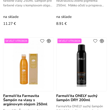
farbené vlasy 250ml. Šampón pre
neutralizíciu žltého pigmenta
farbené vlasy s komplexom oligo
250ml. Mäkko očistí a prispieva
prvkov a minerálov. Farbené vlasy
eliminácií nežiaduceho žltého
oveľa dlhšie chránia intenzitu
odtieňa, vďaka proti-žltému
na sklade
na sklade
11.27 €
8.91 €
SKVELÝ VÝROBOK
SKVELÝ VÝROBOK
FarmaVita Farmavita
FarmaVita ONELY suchý
Šampón na vlasy s
šampón DRY 200ml
argánovym olejom 250ml
FarmaVita ONELY suchý šampón