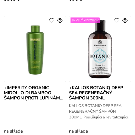
SKVELÝ VÝROBOK
+IMPERITY ORGANIC
+KALLOS BOTANIQ DEEP
MIDOLLO DI BAMBOO
SEA REGENERAČNÝ
ŠAMPÓN PROTI LUPINÁM
ŠAMPÓN 300ML
A MASTNÝM VLASOM
KALLOS BOTANIQ DEEP SEA
250ML
REGENERAČNÝ ŠAMPÓN
300ML. Posilňujúci a revitalizujúci
šampón so silou prírody.
Regeneruje vlasy, obnovuje
na sklade
na sklade
štruktúru vlasu a chráni