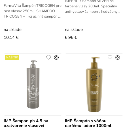
IMPERITY Šampón SILVER na
FarmaVita Šampón TRICOGEN pre
farbené vlasy 200ml. Špeciálny
rast vlasov 250ml. SHAMPOO
anti-yellow šampón s hodvábnymi
TRICOGEN – Troj účinný šampón s
proteínmi na blond a šedivé vlasy.
Auxina Tricogena a rastlinnými
Šampón zabraňuje zožltnutiu
250ml.
na sklade
na sklade
10.14 €
6.96 €
NÁŠ TIP
IMP Šampón ph 4.5 na
IMP Šampón s vôňou
uzatvorenie vlasovej
parfému jadore 1000ml