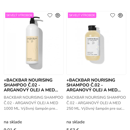
SKVELÝ VÝROBOK
SKVELÝ VÝROBOK
+BACKBAR NOURISING
+BACKBAR NOURISING
SHAMPOO Č.02 -
SHAMPOO Č.02 -
ARGANOVÝ OLEJ A MED
ARGANOVÝ OLEJ A MED
1000 ML
250 ML
BACKBAR NOURISING SHAMPOO
BACKBAR NOURISING SHAMPOO
Č.02 - ARGANOVÝ OLEJ A MED
Č.02 - ARGANOVÝ OLEJ A MED
1000 ML. Výživný šampón pre
250 ML. Výživný šampón pre suché
suché a matné vlasy. Prečo je
a matné vlasy. Prečo je špeciálny:
špeciálny: Obohatený vzácnym
Obohatený vzácnym arganovým
na sklade
na sklade
arganovým