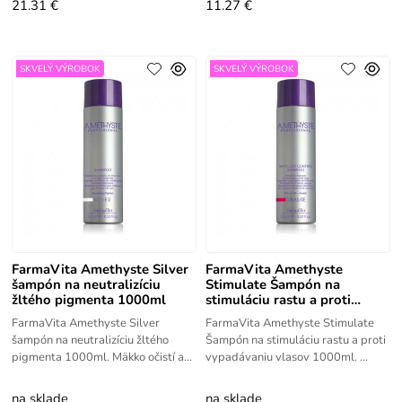
21.31 €
11.27 €
SKVELÝ VÝROBOK
SKVELÝ VÝROBOK
FarmaVita Amethyste Silver
FarmaVita Amethyste
šampón na neutralizíciu
Stimulate Šampón na
žltého pigmenta 1000ml
stimuláciu rastu a proti
vypadávaniu vlasov 1000ml
FarmaVita Amethyste Silver
FarmaVita Amethyste Stimulate
šampón na neutralizíciu žltého
Šampón na stimuláciu rastu a proti
pigmenta 1000ml. Mäkko očistí a
vypadávaniu vlasov 1000ml.
prispieva eliminácií nežiaduceho
Stimulujúci šampón na podporu a
žltého odtieňa, vďaka proti-
posilnenie tenkých a
na sklade
na sklade