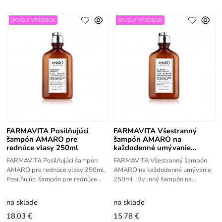
SKVELÝ VÝROBOK
SKVELÝ VÝROBOK
FARMAVITA Posilňujúci
FARMAVITA Všestranný
šampón AMARO pre
šampón AMARO na
rednúce vlasy 250ml
každodenné umývanie
250ml
FARMAVITA Posilňujúci šampón
FARMAVITA Všestranný šampón
AMARO pre rednúce vlasy 250ml.
AMARO na každodenné umývanie
Posilňujúci šampón pre rednúce
250ml. Bylinný šampón na
vlasy obohatený o účinný komplex
každodenné umývanie. Jemne čistí
bylín a olejov. Pre
vlasy, fúzy a telo. Pre svieže a
na sklade
na sklade
18.03 €
15.78 €