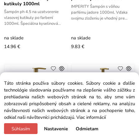
kutikuly 1000ml
IMPERITY Šampón s vôňou
Šampón ph 4.5 na uzatvorenie
parfému jadore 1000ml. Vďaka
vlasovej kutikuly po farbení
svojmu zloženiu je vhodný pre
1000ml. Špeciálna kyselinová
všetky typy vlasov. Keratín a
formula pH, obsahuje kyselinu
Argánový olej dodá vlasom
hyalurónovú, kolagén a arginín.
hodvábnosť,
na sklade
na sklade
Inovatívna
14.96 €
9.83 €
Táto stránka používa súbory cookies. Súbory cookie a ďalšie
technológie sledovania používame na zlepšenie vášho zážitku z
prehliadania našich webových stránok na to, aby sme vám
zobrazovali prispôsobený obsah a cielené reklamy, na analýzu
návštevnosti našich webových stránok a na pochopenie toho,
odkiaľ naši návštevníci prichádzajú.
Viac informácií
Súhlasím
Nastavenie
Odmietam
IMP Šampón s vôňou
IMP Šampón s vôňou