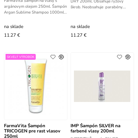
FarmaVita Šampón na vlasy s
DRY 200ml. Obsahuje ryžový
argánovym olejom 250ml. Šampón
škrob. Neobsahuje parabény.
Argan Sublime Shampoo 1000ml.
Neobsahuje ftaláty. Neobsahuje
Unikátny, cenný, výživný Arganový
sírany. Aplikácia: pretrepte balónik
olejový šampón s intenzívnou
na sklade
na sklade
11.27 €
11.27 €
SKVELÝ VÝROBOK
FarmaVita Šampón
IMP Šampón SILVER na
TRICOGEN pre rast vlasov
farbené vlasy 200ml
250ml