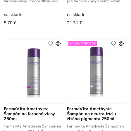
farbené vlasy, pôsobí dlhšie ako
pre farbené vlasy s komplexom
ochranné farby. Zaistí bohatú
oligo prvkov a minerálov. Farbené
výživu, robí vlasy lesklými,
vlasy oveľa dlhšie chránia
na sklade
na sklade
8.70 €
21.31 €
SKVELÝ VÝROBOK
FarmaVita Amethyste
FarmaVita Amethyste
Šampón na farbené vlasy
Šampón na neutralizíciu
250ml
žltého pigmenta 250ml
FarmaVita Amethyste Šampón na
FarmaVita Amethyste Šampón na