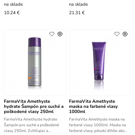
posilnenie tenkých a
poškodené vlasy obohatený
na sklade
na sklade
10.24 €
21.31 €
FarmaVita Amethyste
FarmaVita Amethyste
hydrate Šampón pre suché a
maska na farbené vlasy
poškodené vlasy 250ml
1000ml
FarmaVita Amethyste hydrate
FarmaVita Amethyste maska na
Šampón pre suché a poškodené
farbené vlasy 1000ml. Maska na
vlasy 250ml. Zvlhčujúci a
farbené vlasy, pôsobí dlhšie ako