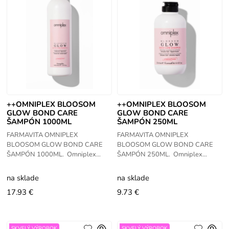
++OMNIPLEX BLOOSOM
++OMNIPLEX BLOOSOM
GLOW BOND CARE
GLOW BOND CARE
ŠAMPÓN 1000ML
ŠAMPÓN 250ML
FARMAVITA OMNIPLEX
FARMAVITA OMNIPLEX
BLOOSOM GLOW BOND CARE
BLOOSOM GLOW BOND CARE
ŠAMPÓN 1000ML. Omniplex
ŠAMPÓN 250ML. Omniplex
Blossom Glow BOND CARE
Blossom Glow BOND CARE
ŠAMPÓN A MASKA BOND CARE
ŠAMPÓN A MASKA BOND CARE
na sklade
na sklade
SHAMPOO s Omniplex Tech a
SHAMPOO s Omniplex Tech a
17.93 €
9.73 €
rastlinným
rastlinným
SKVELÝ VÝROBOK
SKVELÝ VÝROBOK