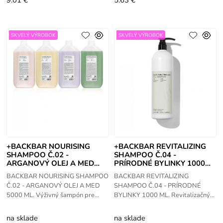
9.01 €
5.63 €
SKVELÝ VÝROBOK
SKVELÝ VÝROBOK
+BACKBAR NOURISING
+BACKBAR REVITALIZING
SHAMPOO Č.02 -
SHAMPOO Č.04 -
ARGANOVÝ OLEJ A MED
PRÍRODNÉ BYLINKY 1000
5000 ML
ML
BACKBAR NOURISING SHAMPOO
BACKBAR REVITALIZING
Č.02 - ARGANOVÝ OLEJ A MED
SHAMPOO Č.04 - PRÍRODNÉ
5000 ML. Výživný šampón pre
BYLINKY 1000 ML. Revitalizačný
suché a matné vlasy. Prečo je
šampón na hĺbkové čistenie (pH =
špeciálny: Obohatený vzácnym
6.8) pre všetky typy vlasov. Prečo
na sklade
na sklade