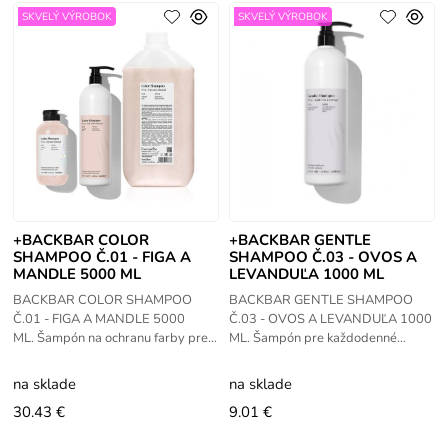
SKVELÝ VÝROBOK
SKVELÝ VÝROBOK
+BACKBAR COLOR
+BACKBAR GENTLE
SHAMPOO Č.01 - FIGA A
SHAMPOO Č.03 - OVOS A
MANDLE 5000 ML
LEVANDUĽA 1000 ML
BACKBAR COLOR SHAMPOO
BACKBAR GENTLE SHAMPOO
Č.01 - FIGA A MANDLE 5000
Č.03 - OVOS A LEVANDUĽA 1000
ML. Šampón na ochranu farby pre
ML. Šampón pre každodenné
farbené vlasy s pH 4.5. Prečo je
použitie pre všetky typy vlasov.
špeciálny: Obsahuje zmes
Obsahuje ovos a levanduľu,
na sklade
na sklade
mandľového mlieka
prírodné prísady
30.43 €
9.01 €