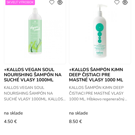
SKVELÝ VÝROBOK
+KALLOS VEGAN SOUL
+KALLOS ŠAMPÓN KJMN
NOURISHING ŠAMPÓN NA
DEEP ČISTIACI PRE
SUCHÉ VLASY 1000ML
MASTNÉ VLASY 1000 ML
KALLOS VEGAN SOUL
KALLOS ŠAMPÓN KJMN DEEP
NOURISHING ŠAMPÓN NA
ČISTIACI PRE MASTNÉ VLASY
SUCHÉ VLASY 1000ML. KALLOS
1000 ML. Hĺbkovo regeneračný
VEGAN SOUL sampón s rastlinným
čistiaci šampón na mastné vlasy.
obsahom proteínov a s
Špeciálne zloženie z výťažkami
na sklade
na sklade
avokádovým olejom. Veganský
4.50 €
8.50 €
výživný