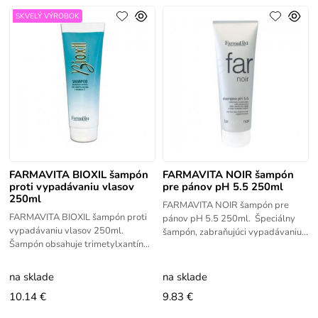
SKVELÝ VÝROBOK
FARMAVITA BIOXIL šampón
FARMAVITA NOIR šampón
proti vypadávaniu vlasov
pre pánov pH 5.5 250ml
250ml
FARMAVITA NOIR šampón pre
FARMAVITA BIOXIL šampón proti
pánov pH 5.5 250ml. Špeciálny
vypadávaniu vlasov 250ml.
šampón, zabraňujúci vypadávaniu
Šampón obsahuje trimetylxantín
vlasov, je založený na rastlinných
(kofeín) a vitamín E. Jemne čistí
výťažkoch. Je vyrobený
vlasy a pokožku a pripravuje ich
na sklade
na sklade
10.14 €
9.83 €