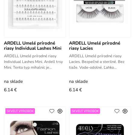
ARDELL Umelé prírodné
ARDELL Umelé prírodné
riasy Individual Lashes Mini
riasy Lacies
ARDELL Umelé prírodné riasy
ARDELL Umelé prírodné riasy
Individual Lashes Mini. Ardell trsy
Lacies. Bezpečné a sterilné. Bez
Mini. Tento typ mihalníc je
tiaže. Vode-odolné. Ľahko
vhodný na denné alebo večerné
aplikovateľné.
líčenie. Trsy vieme aplikovať
na sklade
na sklade
6.14 €
6.14 €
SKVELÝ VÝROBOK
SKVELÝ VÝROBOK