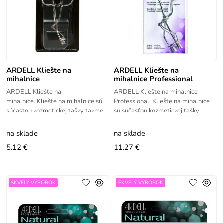
ARDELL Kliešte na
ARDELL Kliešte na
mihalnice
mihalnice Professional
ARDELL Kliešte na
ARDELL Kliešte na mihalnice
mihalnice. Kliešte na mihalnice sú
Professional. Kliešte na mihalnice
súčasťou kozmetickej tašky takmer
sú súčasťou kozmetickej tašky
každej z nás. Sú perfektnou
takmer každej z nás. Sú perfektnou
pomôckou pri každodennom líčení.
pomôckou pri každodennom
na sklade
na sklade
5.12 €
11.27 €
SKVELÝ VÝROBOK
SKVELÝ VÝROBOK