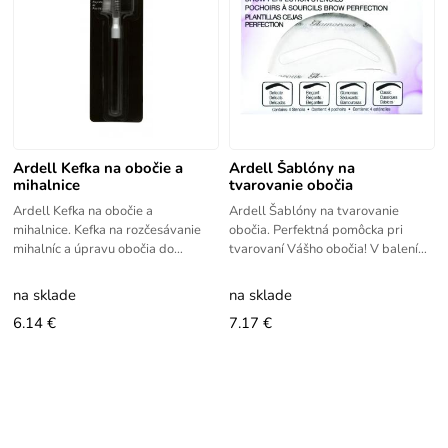
Ardell Kefka na obočie a
Ardell Šablóny na
mihalnice
tvarovanie obočia
Ardell Kefka na obočie a
Ardell Šablóny na tvarovanie
mihalnice. Kefka na rozčesávanie
obočia. Perfektná pomôcka pri
mihalníc a úpravu obočia do
tvarovaní Vášho obočia! V balení
požadovaného tvaru.
nájdete štyri šablóny tvaru obočia,
pomocou ktorých si
na sklade
na sklade
6.14 €
7.17 €