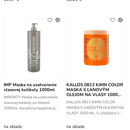
IMP Maska na uzatvorenie
KALLOS 0813 KJMN COLOR
vlasovej kutikuly 1000ml
MASKA S ĽANOVÝM
OLEJOM NA VLASY 1000
IMPERITY Maska na uzatvorenie
ML
KALLOS 0813 KJMN COLOR
vlasovej kutikuly po farbení
MASKA S ĽANOVÝM OLEJOM NA
1000ml. Inovatívna kyselinová
VLASY 1000 ML. S výťažkami z
formula pH, s obsahom kyseliny
ľanových semienok a oleja vhodné
hialurónovej, kolagénu a arginínu,
na farebné vlasy. Maska zlepšuje
je
na sklade
na sklade
stav končekov