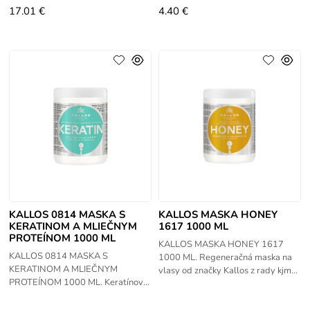
17.01 €
4.40 €
KALLOS 0814 MASKA S
KALLOS MASKA HONEY
KERATINOM A MLIEČNYM
1617 1000 ML
PROTEÍNOM 1000 ML
KALLOS MASKA HONEY 1617
KALLOS 0814 MASKA S
1000 ML. Regeneračná maska na
KERATINOM A MLIEČNYM
vlasy od značky Kallos z rady kjmn
PROTEÍNOM 1000 ML. Keratínová
s extraktom z čistého medu. Med
maska s mliečnymi
má veľmi priaznivé účinky na suché
proteínmi a keratínom . Ideálna