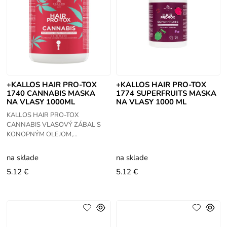
+KALLOS HAIR PRO-TOX
+KALLOS HAIR PRO-TOX
1740 CANNABIS MASKA
1774 SUPERFRUITS MASKA
NA VLASY 1000ML
NA VLASY 1000 ML
KALLOS HAIR PRO-TOX
CANNABIS VLASOVÝ ZÁBAL S
KONOPNÝM OLEJOM,
KERATÍNOM A VITAMÍNOVÝM
KOMPLEXOM 1000ML. Špeciálna
na sklade
na sklade
receptúra na vlasy Pro-tox
5.12 €
5.12 €
kombinovaná s