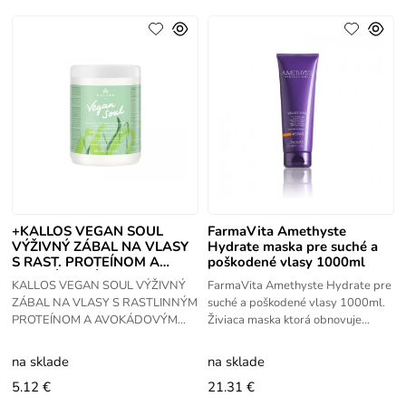
+KALLOS VEGAN SOUL
FarmaVita Amethyste
VÝŽIVNÝ ZÁBAL NA VLASY
Hydrate maska pre suché a
S RAST. PROTEÍNOM A
poškodené vlasy 1000ml
AVOKÁDOVÝM OLEJOM
KALLOS VEGAN SOUL VÝŽIVNÝ
FarmaVita Amethyste Hydrate pre
1000ML
ZÁBAL NA VLASY S RASTLINNÝM
suché a poškodené vlasy 1000ml.
PROTEÍNOM A AVOKÁDOVÝM
Živiaca maska ktorá obnovuje
OLEJOM 1000ML. Rastlinný
poškodené a suché vlasy, obsahuje
proteín na posilnenie vlasov,
veľa aktívnych prvkov, urobí
na sklade
na sklade
extrakt z morských rias,
5.12 €
21.31 €