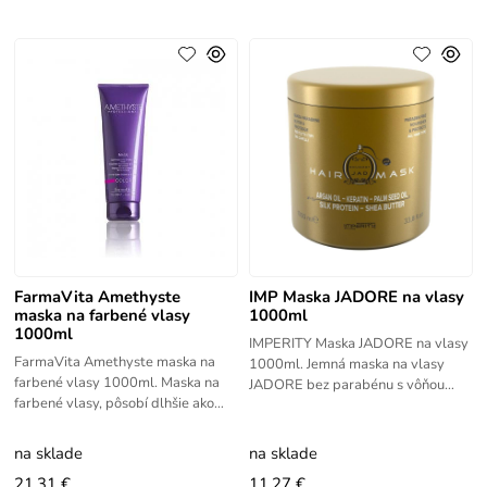
FarmaVita Amethyste
IMP Maska JADORE na vlasy
maska na farbené vlasy
1000ml
1000ml
IMPERITY Maska JADORE na vlasy
FarmaVita Amethyste maska na
1000ml. Jemná maska na vlasy
farbené vlasy 1000ml. Maska na
JADORE bez parabénu s vôňou
farbené vlasy, pôsobí dlhšie ako
parfumu. Jej zložením je vhodná pre
ochranné farby. Zaistí bohatú
všetky typy vlasov. S obsahom
výživu, robí vlasy lesklými,
na sklade
na sklade
21.31 €
11.27 €