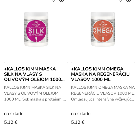
+KALLOS KJMN MASKA
+KALLOS KJMN OMEGA
SILK NA VLASY S
MASKA NA REGENERÁCIU
OLIVOVÝM OLEJOM 1000
VLASOV 1000 ML
ML
KALLOS KJMN MASKA SILK NA
KALLOS KJMN OMEGA MASKA NA
VLASY S OLIVOVÝM OLEJOM
REGENERÁCIU VLASOV 1000 ML.
1000 ML. Silk maska s proteínmi a
Omladzujúca intenzívna vyživujúca
extraktom olivového oleja.
vlasová maska Omega 6komplex s
Intenzívne hydratuje a vyhladzuje
makadamovým olejom, ktorá
na sklade
na sklade
vlasy, odstraňuje
obnovuje
5.12 €
5.12 €