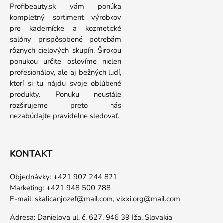
Profibeauty.sk vám ponúka
kompletný sortiment výrobkov
pre kadernícke a kozmetické
salóny prispôsobené potrebám
rôznych cieľových skupín. Širokou
ponukou určite oslovíme nielen
profesionálov, ale aj bežných ľudí,
ktorí si tu nájdu svoje obľúbené
produkty. Ponuku neustále
rozširujeme preto nás
nezabúdajte pravidelne sledovať.
KONTAKT
Objednávky: +421 907 244 821
Marketing: +421 948 500 788
E-mail:
skalicanjozef@mail.com,
vixxi.org@mail.com
Adresa: Danielova ul. č. 627, 946 39 Iža, Slovakia