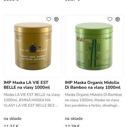
IMP Maska LA VIE EST
IMP Maska Organic Midollo
BELLE na vlasy 1000ml
Di Bamboo na vlasy 1000ml
Maska LA VIE EST BELLE na vlasy
Maska Organic Midollo Di Bamboo
1000ml. JEMNÁ MASKA NA
na vlasy 1000ml. Maska na vlasy
VLASY LA VIE EST BELLE BEZ
bez parabénu a farbív, obsahuje
PARABÉNU S VÔŇOU PARFUMU.
organický extrakt bambusu. Pre jej
Jej zložením je vhodná pre všetky
zloženie je vhodná pre všetky
na sklade
na sklade
typy vlasov. S
11.27 €
12.29 €