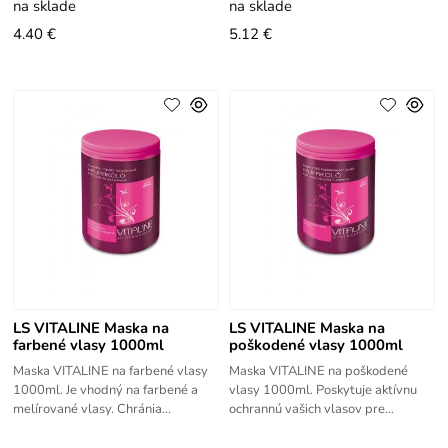
a
na sklade
na sklade
starostlivosť po chemických
4.40 €
5.12 €
LS VITALINE Maska na
LS VITALINE Maska na
farbené vlasy 1000ml
poškodené vlasy 1000ml
Maska VITALINE na farbené vlasy
Maska VITALINE na poškodené
1000ml. Je vhodný na farbené a
vlasy 1000ml. Poskytuje aktívnu
melírované vlasy. Chránia
ochrannú vašich vlasov pre
trvanlivosť farby na vlasov a
chemický ošetrene a poškodené
predlžujú tak ich životnosť.
vlasy. Obsahuje arganový olej a