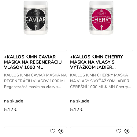
+KALLOS KJMN CAVIAR
+KALLOS KJMN CHERRY
MASKA NA REGENERÁCIU
MASKA NA VLASY S
VLASOV 1000 ML
VÝŤAŽKOM JADIER
ČEREŠNÍ 1000 ML
KALLOS KJMN CAVIAR MASKA NA
KALLOS KJMN CHERRY MASKA
REGENERÁCIU VLASOV 1000 ML.
NA VLASY S VÝŤAŽKOM JADIER
Regeneračná maska na vlasy s
ČEREŠNÍ 1000 ML.KJMN Cherry
extraktom z kaviáru. Kaviár je jeden
maska s výťažkom z jadier čerešní
z najviac cenných zložiek
- obsahuje vitamíny A, B1, B2, B6 a
na sklade
na sklade
revitalizácie
C a
5.12 €
5.12 €