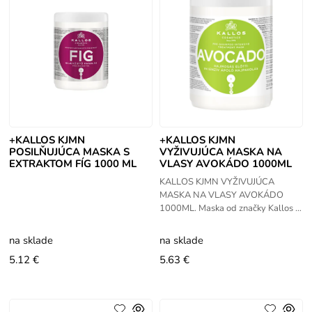
+KALLOS KJMN
+KALLOS KJMN
POSILŇUJÚCA MASKA S
VYŽIVUJÚCA MASKA NA
EXTRAKTOM FÍG 1000 ML
VLASY AVOKÁDO 1000ML
KALLOS KJMN VYŽIVUJÚCA
MASKA NA VLASY AVOKÁDO
1000ML. Maska od značky Kallos z
rady KJMN poskytujúca intenzívnu
starostlivosť o vlasy pred
na sklade
na sklade
umývaním vlasov.
5.12 €
5.63 €