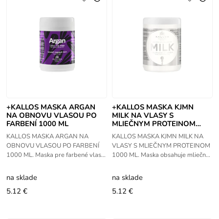
+KALLOS MASKA ARGAN
+KALLOS MASKA KJMN
NA OBNOVU VLASOU PO
MILK NA VLASY S
FARBENÍ 1000 ML
MLIEČNYM PROTEINOM
1000 ML
KALLOS MASKA ARGAN NA
KALLOS MASKA KJMN MILK NA
OBNOVU VLASOU PO FARBENÍ
VLASY S MLIEČNYM PROTEINOM
1000 ML. Maska pre farbené vlasy
1000 ML. Maska obsahuje mliečne
a chemicky ošetrované
proteíny, ktoré hlboko hydratujú
vlasy. Arganová maska pre farbené
celkovú štruktúru vlasov. Vďaka
na sklade
na sklade
vlasy
maske
5.12 €
5.12 €