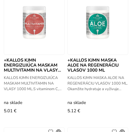
+KALLOS KJMN
+KALLOS KJMN MASKA
ENERGIZUJÚCA MASKAM
ALOE NA REGENERÁCIU
MULTIVITAMIN NA VLASY
VLASOV 1000 ML
1000 ML
KALLOS KJMN ENERGIZUJÚCA
KALLOS KJMN MASKA ALOE NA
MASKAM MULTIVITAMIN NA
REGENERÁCIU VLASOV 1000 ML.
VLASY 1000 ML.S vitaminom C,
Okamžite hydratuje a vyživuje
B3, B5, B6, E, víťažkom zo ženšenu,
štruktúru vlasov. Vhodná pre suché
pomaranča, citrónu a s
a poškodené vlasy, zanecháva ich
na sklade
na sklade
avokádovým olejom.
5.01 €
5.12 €