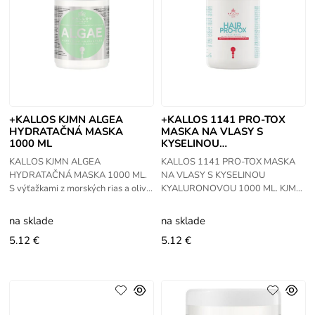
+KALLOS KJMN ALGEA
+KALLOS 1141 PRO-TOX
HYDRATAČNÁ MASKA
MASKA NA VLASY S
1000 ML
KYSELINOU
KYALURONOVOU 1000 ML
KALLOS KJMN ALGEA
KALLOS 1141 PRO-TOX MASKA
HYDRATAČNÁ MASKA 1000 ML.
NA VLASY S KYSELINOU
S výťažkami z morských rias a olivo
KYALURONOVOU 1000 ML. KJMN
vého oleja. Jeho aktívne extrakty z
Pro Tox maska - s keratínom s
rias hlboko prenikajú do
kolagénom a kyselinou
na sklade
na sklade
hyalurónovov. Špeciálne zložky
5.12 €
5.12 €