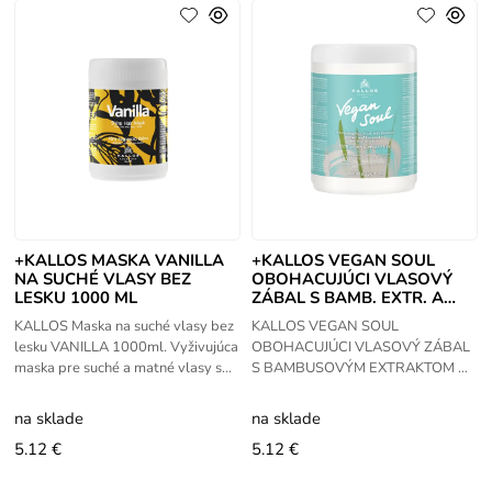
+KALLOS MASKA VANILLA
+KALLOS VEGAN SOUL
NA SUCHÉ VLASY BEZ
OBOHACUJÚCI VLASOVÝ
LESKU 1000 ML
ZÁBAL S BAMB. EXTR. A
KOKOS. OLEJOM 1000ML
KALLOS Maska na suché vlasy bez
KALLOS VEGAN SOUL
lesku VANILLA 1000ml. Vyživujúca
OBOHACUJÚCI VLASOVÝ ZÁBAL
maska pre suché a matné vlasy s
S BAMBUSOVÝM EXTRAKTOM A
vanilkovou vôňou,ktorá osviežuje,
KOKOSOVÝM OLEJOM PRE
hydratuje a regeneruje. Vďaka
JEMNÉ VLASY 1000ML. Špeciálne
na sklade
na sklade
zloženie bohatého vlasového
5.12 €
5.12 €
zábalu