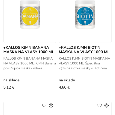
+KALLOS KJMN BANANA
+KALLOS KJMN BIOTIN
MASKA NA VLASY 1000 ML
MASKA NA VLASY 1000 ML
KALLOS KJMN BANANA MASKA
KALLOS KJMN BIOTIN MASKA NA
NA VLASY 1000 ML. KJMN Banana
VLASY 1000 ML. Špeciálna
posilňujúca maska - vďaka
výživná zložka masky s Biotinom
aktívnym zložkám a vitamínom A,
zabezpečuje výživu vlasu dodáva
B1, B2, B3, B5, B6, C, E, olivovému
jej lesk, hebkosť a objem. Je
na sklade
na sklade
oleju a
ideálna
5.12 €
4.60 €