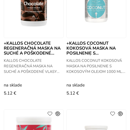
+KALLOS CHOCOLATE
+KALLOS COCONUT
REGENERAČNÁ MASKA NA
KOKOSOVÁ MASKA NA
SUCHÉ A POŠKODENÉ
POSILNENIE S
VLASY 1000 ML
KOKOSOVÝM OLEJOM
KALLOS CHOCOLATE
KALLOS COCONUT KOKOSOVÁ
1000 ML
REGENERAČNÁ MASKA NA
MASKA NA POSILNENIE S
SUCHÉ A POŠKODENÉ VLASY
KOKOSOVÝM OLEJOM 1000 ML.
1000 ML. Intenzívna regeneračná
Maska od značky Kallos z rady
maska na suché a lámavé vlasy.
KJMN poskytujúca intenzívnu
na sklade
na sklade
Obsahuje kakaový extrakt,
starostlivosť o vlasy pred
5.12 €
5.12 €