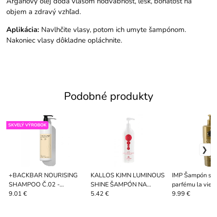
Argánový olej dodá vlasom hodvábnosť, lesk, bohatosť na
objem a zdravý vzhľad.
Aplikácia:
Navlhčite vlasy, potom ich umyte šampónom.
Nakoniec vlasy dôkladne opláchnite.
Podobné produkty
SKVELÝ VÝROBOK
+BACKBAR NOURISING
KALLOS KJMN LUMINOUS
IMP Šampón s v
SHAMPOO Č.02 -
SHINE ŠAMPÓN NA
parfému la vie e
ARGANOVÝ OLEJ A MED
VLASY S LESKOM 1000
1000ml
9.01 €
5.42 €
9.99 €
1000 ML
ML