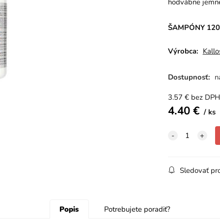
hodvábne jemné
ŠAMPÓNY 1200
Výrobca:
Kallo
Dostupnosť:
n
3.57
€
bez DPH
4.40
€
ks
Sledovať pr
Popis
Potrebujete poradiť?