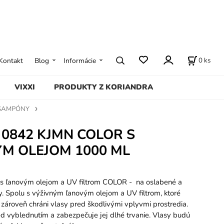
0
ks
Kontakt
Blog
Informácie
VIXXI
PRODUKTY Z KORIANDRA
ŠAMPÓNY
 0842 KJMN COLOR S
M OLEJOM 1000 ML
 ľanovým olejom a UV filtrom COLOR - na oslabené a
. Spolu s výživným ľanovým olejom a UV filtrom, ktoré
a zároveň chráni vlasy pred škodlivými vplyvmi prostredia.
ed vyblednutím a zabezpečuje jej dlhé trvanie. Vlasy budú