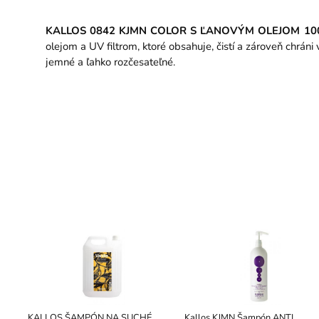
KALLOS 0842 KJMN COLOR S ĽANOVÝM OLEJOM 100
olejom a UV filtrom, ktoré obsahuje, čistí a zároveň chrá
jemné a ľahko rozčesateľné.
KALLOS ŠAMPÓN NA SUCHÉ
Kallos KJMN Šampón ANTI