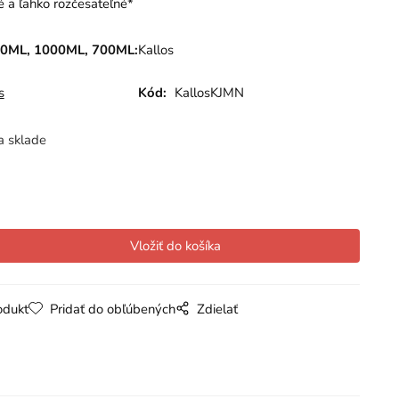
 a ľahko rozčesateľné*
ML, 1000ML, 700ML:
Kallos
s
Kód:
KallosKJMN
a sklade
odukt
Pridať do obľúbených
Zdielať