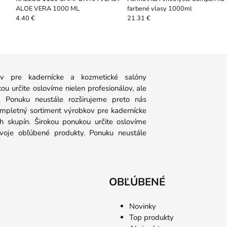
ALOE VERA 1000 ML
farbené vlasy 1000ml
4.40 €
21.31 €
 pre kadernícke a kozmetické salóny
u určite oslovíme nielen profesionálov, ale
y. Ponuku neustále rozširujeme preto nás
ompletný sortiment výrobkov pre kadernícke
 skupín. Širokou ponukou určite oslovíme
 svoje obľúbené produkty. Ponuku neustále
OBĽÚBENÉ
Novinky
Top produkty