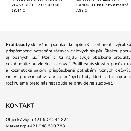
VLASY BEZ LESKU 5000 ML
DANDRUFF na lupiny a mastné
vlasy 1000ml
18.44 €
7.88 €
Profibeauty.sk
vám ponúka kompletný sortiment výrobkov
prispôsobené potrebám rôznych cieľových skupín. Širokou ponuko
aj bežných ľudí, ktorí si tu nájdu svoje obľúbené produkt
nezabúdajte pravidelne sledovať. Profibeauty.sk vám ponúka k
a kozmetické salóny prispôsobené potrebám rôznych cieľových
nielen profesionálov, ale aj bežných ľudí, ktorí si tu nájdu
rozširujeme preto nás nezabúdajte pravidelne sledovať.
KONTAKT
Objednávky: +421 907 244 821
Marketing: +421 948 500 788