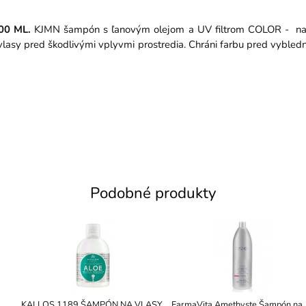
0 ML.
KJMN šampón s ľanovým olejom a UV filtrom COLOR - na 
ni vlasy pred škodlivými vplyvmi prostredia. Chráni farbu pred vyble
Podobné produkty
KALLOS 1189 ŠAMPÓN NA VLASY
FarmaVita Amethyste Šampón na