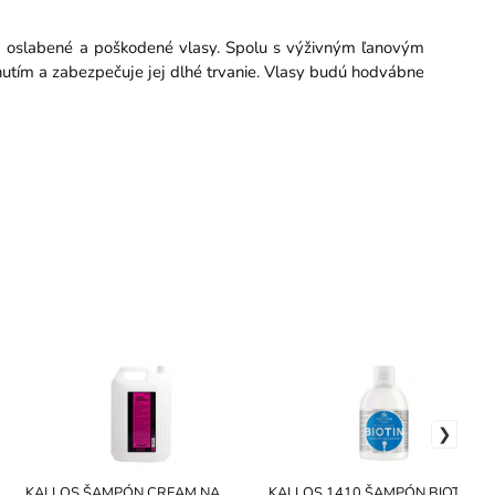
oslabené a poškodené vlasy. Spolu s výživným ľanovým
dnutím a zabezpečuje jej dlhé trvanie. Vlasy budú hodvábne
KALLOS ŠAMPÓN CREAM NA
KALLOS 1410 ŠAMPÓN BIOTIN