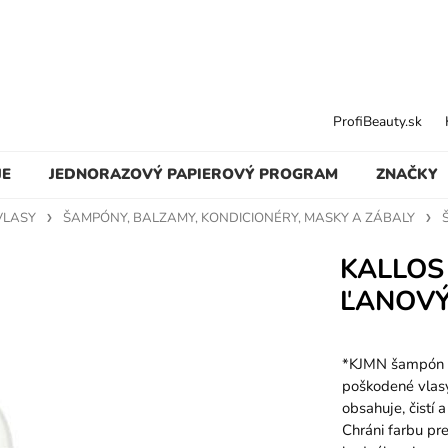
ProfiBeauty.sk
JE
JEDNORAZOVÝ PAPIEROVÝ PROGRAM
ZNAČKY
VLASY
ŠAMPÓNY, BALZAMY, KONDICIONÉRY, MASKY A ZÁBALY
KALLOS
ĽANOVÝ
*KJMN šampón s
poškodené vlasy
obsahuje, čistí 
Chráni farbu pr