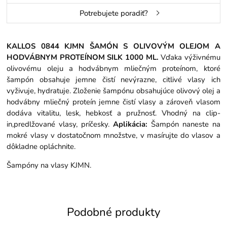
Potrebujete poradiť?
KALLOS 0844 KJMN ŠAMÓN S OLIVOVÝM OLEJOM A
HODVÁBNYM PROTEÍNOM SILK 1000 ML.
Vďaka výživnému
olivovému oleju a hodvábnym mliečným proteínom, ktoré
šampón obsahuje jemne čistí nevýrazne, citlivé vlasy ich
vyživuje, hydratuje. Zloženie šampónu obsahujúce olivový olej a
hodvábny mliečný proteín jemne čistí vlasy a zároveň vlasom
dodáva vitalitu, lesk, hebkosť a pružnosť. Vhodný na clip-
in,predlžované vlasy, príčesky.
Aplikácia:
Šampón naneste na
mokré vlasy v dostatočnom množstve, v masírujte do vlasov a
dôkladne opláchnite.
Šampóny na vlasy KJMN.
Podobné produkty