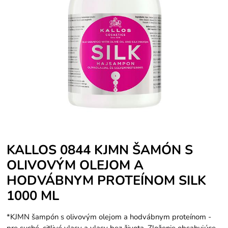
KALLOS 0844 KJMN ŠAMÓN S
OLIVOVÝM OLEJOM A
HODVÁBNYM PROTEÍNOM SILK
1000 ML
*KJMN šampón s olivovým olejom a hodvábnym proteínom -
pre suché, citlivé vlasy a vlasy bez života. Zloženie obsahujúce