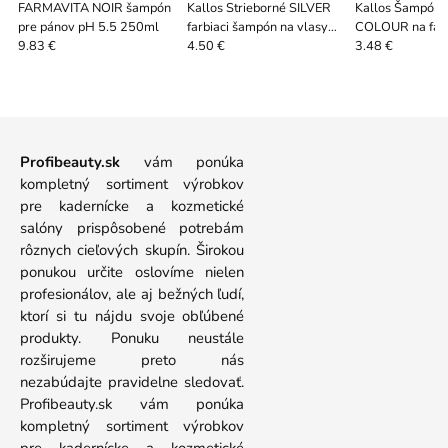
FARMAVITA NOIR šampón
Kallos Strieborné SILVER
Kallos Šampón
pre pánov pH 5.5 250ml
farbiaci šampón na vlasy
COLOUR na farb
350ml
500ml
9.83 €
4.50 €
3.48 €
Profibeauty.sk
vám ponúka
kompletný sortiment výrobkov
pre kadernícke a kozmetické
salóny prispôsobené potrebám
rôznych cieľových skupín. Širokou
ponukou určite oslovíme nielen
profesionálov, ale aj bežných ľudí,
ktorí si tu nájdu svoje obľúbené
produkty. Ponuku neustále
rozširujeme preto nás
nezabúdajte pravidelne sledovať.
Profibeauty.sk vám ponúka
kompletný sortiment výrobkov