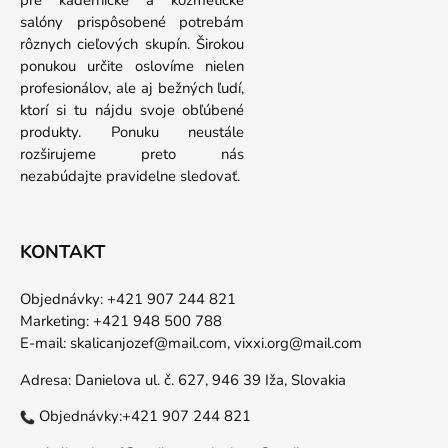
pre kadernícke a kozmetické
salóny prispôsobené potrebám
rôznych cieľových skupín. Širokou
ponukou určite oslovíme nielen
profesionálov, ale aj bežných ľudí,
ktorí si tu nájdu svoje obľúbené
produkty. Ponuku neustále
rozširujeme preto nás
nezabúdajte pravidelne sledovať.
KONTAKT
Objednávky: +421 907 244 821
Marketing: +421 948 500 788
E-mail:
skalicanjozef@mail.com,
vixxi.org@mail.com
Adresa: Danielova ul. č. 627, 946 39 Iža, Slovakia
Objednávky:+421 907 244 821