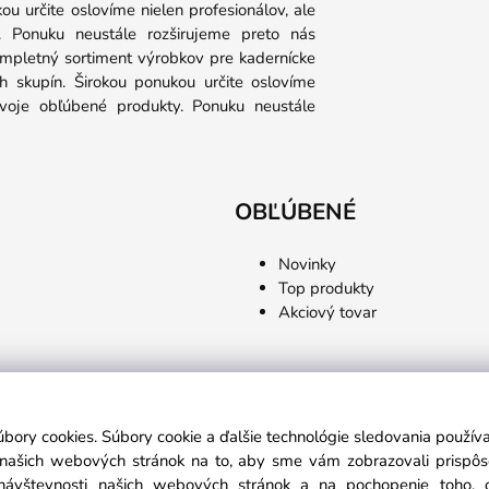
u určite oslovíme nielen profesionálov, ale
y. Ponuku neustále rozširujeme preto nás
ompletný sortiment výrobkov pre kadernícke
 skupín. Širokou ponukou určite oslovíme
 svoje obľúbené produkty. Ponuku neustále
OBĽÚBENÉ
Novinky
Top produkty
Akciový tovar
úbory cookies. Súbory cookie a ďalšie technológie sledovania použí
a našich webových stránok na to, aby sme vám zobrazovali prispô
návštevnosti našich webových stránok a na pochopenie toho, od