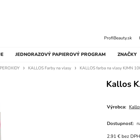
ProfiBeauty.sk
JE
JEDNORAZOVÝ PAPIEROVÝ PROGRAM
ZNAČKY
 PEROXIDY
KALLOS Farby na vlasy
KALLOS farba na vlasy KJMN 10
Kallos K
Výrobca:
Kallo
Dostupnosť:
n
2.91
€
bez DPH