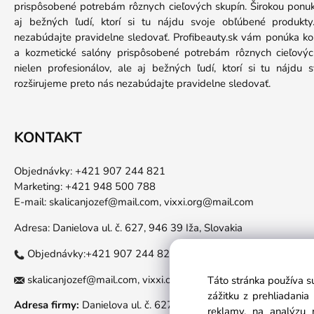
prispôsobené potrebám rôznych cieľových skupín. Širokou ponuko
aj bežných ľudí, ktorí si tu nájdu svoje obľúbené produkt
nezabúdajte pravidelne sledovať. Profibeauty.sk vám ponúka k
a kozmetické salóny prispôsobené potrebám rôznych cieľových
nielen profesionálov, ale aj bežných ľudí, ktorí si tu nájdu
rozširujeme preto nás nezabúdajte pravidelne sledovať.
KONTAKT
Objednávky: +421 907 244 821
Marketing: +421 948 500 788
E-mail:
skalicanjozef@mail.com,
vixxi.org@mail.com
Adresa: Danielova ul. č. 627, 946 39 Iža, Slovakia
Objednávky:+421 907 244 821
skalicanjozef@mail.com,
vixxi.org@mail.com
Táto stránka používa s
zážitku z prehliadani
Adresa firmy:
Danielova ul. č. 627, 946 39 Iža, Slovakia
reklamy, na analýzu 