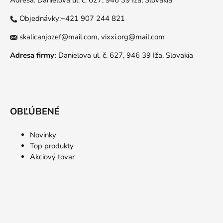
Adresa: Danielova ul. č. 627, 946 39 Iža, Slovakia
Objednávky:+421 907 244 821
skalicanjozef@mail.com,
vixxi.org@mail.com
Adresa firmy:
Danielova ul. č. 627, 946 39 Iža, Slovakia
OBĽÚBENÉ
Novinky
Top produkty
Akciový tovar