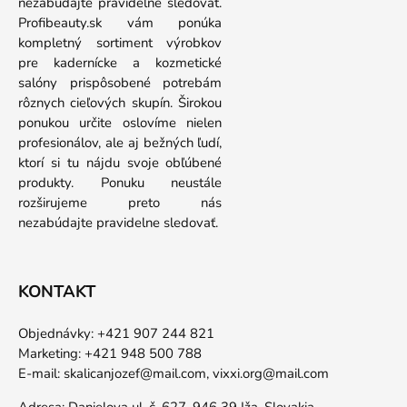
nezabúdajte pravidelne sledovať.
Profibeauty.sk vám ponúka
kompletný sortiment výrobkov
pre kadernícke a kozmetické
salóny prispôsobené potrebám
rôznych cieľových skupín. Širokou
ponukou určite oslovíme nielen
profesionálov, ale aj bežných ľudí,
ktorí si tu nájdu svoje obľúbené
produkty. Ponuku neustále
rozširujeme preto nás
nezabúdajte pravidelne sledovať.
KONTAKT
Objednávky: +421 907 244 821
Marketing: +421 948 500 788
E-mail:
skalicanjozef@mail.com,
vixxi.org@mail.com