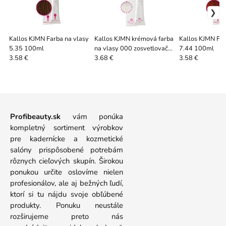
Kallos KJMN Farba na vlasy
Kallos KJMN krémová farba
Kallos KJMN Far
5.35 100ml
na vlasy 000 zosvetlovač
7.44 100ml
100
3.58 €
3.68 €
3.58 €
Profibeauty.sk
vám ponúka
kompletný sortiment výrobkov
pre kadernícke a kozmetické
salóny prispôsobené potrebám
rôznych cieľových skupín. Širokou
ponukou určite oslovíme nielen
profesionálov, ale aj bežných ľudí,
ktorí si tu nájdu svoje obľúbené
produkty. Ponuku neustále
rozširujeme preto nás