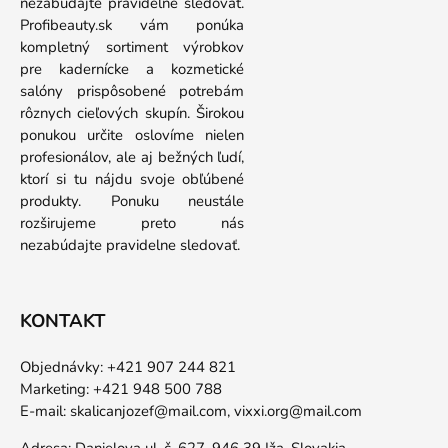
nezabúdajte pravidelne sledovať.
Profibeauty.sk vám ponúka
kompletný sortiment výrobkov
pre kadernícke a kozmetické
salóny prispôsobené potrebám
rôznych cieľových skupín. Širokou
ponukou určite oslovíme nielen
profesionálov, ale aj bežných ľudí,
ktorí si tu nájdu svoje obľúbené
produkty. Ponuku neustále
rozširujeme preto nás
nezabúdajte pravidelne sledovať.
KONTAKT
Objednávky: +421 907 244 821
Marketing: +421 948 500 788
E-mail:
skalicanjozef@mail.com,
vixxi.org@mail.com