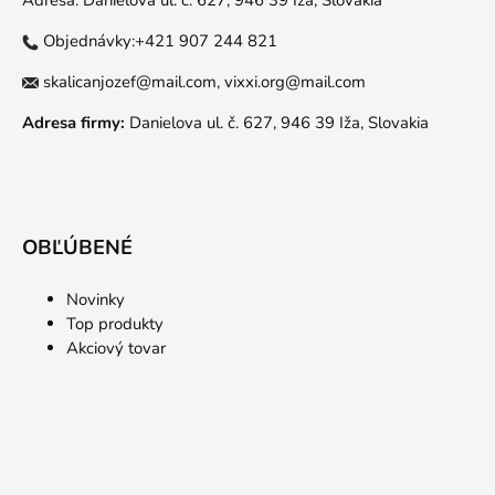
Adresa: Danielova ul. č. 627, 946 39 Iža, Slovakia
Objednávky:+421 907 244 821
skalicanjozef@mail.com,
vixxi.org@mail.com
Adresa firmy:
Danielova ul. č. 627, 946 39 Iža, Slovakia
OBĽÚBENÉ
Novinky
Top produkty
Akciový tovar