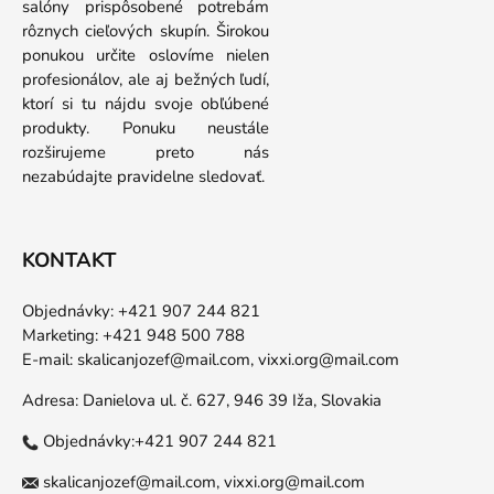
salóny prispôsobené potrebám
rôznych cieľových skupín. Širokou
ponukou určite oslovíme nielen
profesionálov, ale aj bežných ľudí,
ktorí si tu nájdu svoje obľúbené
produkty. Ponuku neustále
rozširujeme preto nás
nezabúdajte pravidelne sledovať.
KONTAKT
Objednávky: +421 907 244 821
Marketing: +421 948 500 788
E-mail:
skalicanjozef@mail.com,
vixxi.org@mail.com
Adresa: Danielova ul. č. 627, 946 39 Iža, Slovakia
Objednávky:+421 907 244 821
skalicanjozef@mail.com,
vixxi.org@mail.com