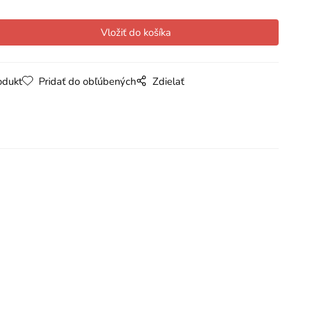
odukt
Pridať do obľúbených
Zdielať