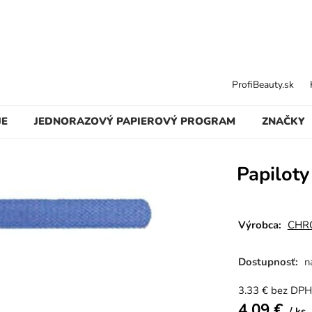
ProfiBeauty.sk
JE
JEDNORAZOVÝ PAPIEROVÝ PROGRAM
ZNAČKY
Papilot
Výrobca:
CHR
Dostupnosť:
n
3.33
€
bez DPH
4.09
€
ks