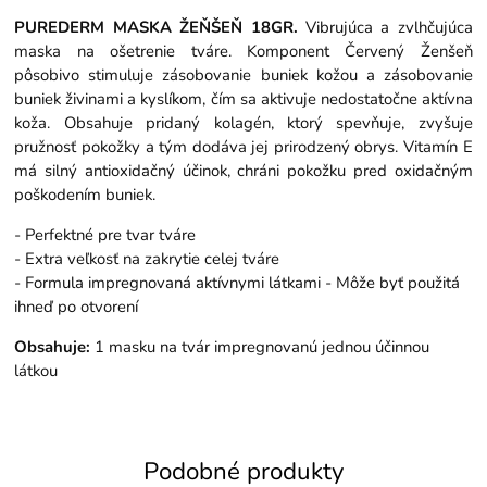
PUREDERM MASKA ŽEŇŠEŇ 18GR.
Vibrujúca a zvlhčujúca
maska ​​na ošetrenie tváre. Komponent Červený Ženšeň
pôsobivo stimuluje zásobovanie buniek kožou a zásobovanie
buniek živinami a kyslíkom, čím sa aktivuje nedostatočne aktívna
koža. Obsahuje pridaný kolagén, ktorý spevňuje, zvyšuje
pružnosť pokožky a tým dodáva jej prirodzený obrys. Vitamín E
má silný antioxidačný účinok, chráni pokožku pred oxidačným
poškodením buniek.
- Perfektné pre tvar tváre
- Extra veľkosť na zakrytie celej tváre
- Formula impregnovaná aktívnymi látkami - Môže byť použitá
ihneď po otvorení
Obsahuje:
1 masku na tvár impregnovanú jednou účinnou
látkou
Podobné produkty