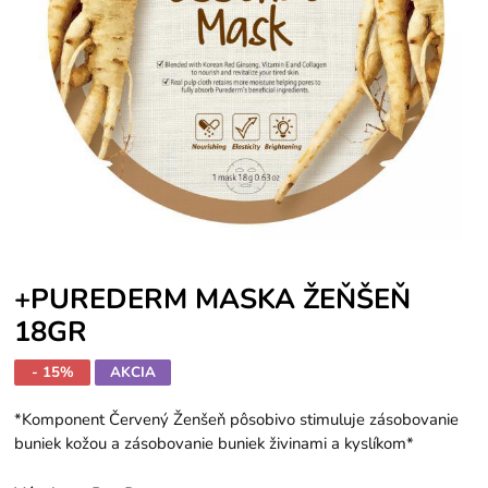
+PUREDERM MASKA ŽEŇŠEŇ
18GR
- 15%
AKCIA
*Komponent Červený Ženšeň pôsobivo stimuluje zásobovanie
buniek kožou a zásobovanie buniek živinami a kyslíkom*