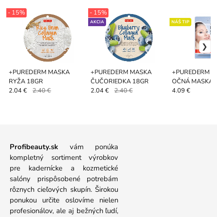
- 15%
- 15%
AKCIA
NÁŠ TIP
+PUREDERM MASKA
+PUREDERM MASKA
+PUREDERM C
RYŽA 18GR
ČUČORIEDKA 18GR
OČNÁ MASKA 
2.04 €
2.40 €
2.04 €
2.40 €
4.09 €
Profibeauty.sk
vám ponúka
kompletný sortiment výrobkov
pre kadernícke a kozmetické
salóny prispôsobené potrebám
rôznych cieľových skupín. Širokou
ponukou určite oslovíme nielen
profesionálov, ale aj bežných ľudí,