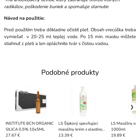
radikálov, poškodenie buniek a spomaľuje starnutie
Návod na použitie:
Pred použitím treba dôkladne očistiť pleť. Obsah vrecúška treba
vymiešať v 20-25 ml teplej vode. Po 15 min. masku môžete
stiahnuť z pleti a len opláchnite tvár s čistou vodou.
Podobné produkty
INSTITUTE BCN ORGANIC
LS Šípkový spevňujúci
LS Masážny olej
SILICA 0,5% 10x5ML
masážny krém s elastínom
1000ml
500ml
27.67 €
13.39 €
19.89 €