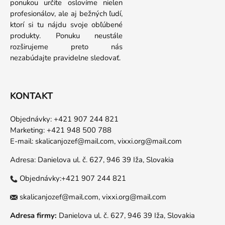
ponukou určite oslovíme nielen
profesionálov, ale aj bežných ľudí,
ktorí si tu nájdu svoje obľúbené
produkty. Ponuku neustále
rozširujeme preto nás
nezabúdajte pravidelne sledovať.
KONTAKT
Objednávky: +421 907 244 821
Marketing: +421 948 500 788
E-mail:
skalicanjozef@mail.com,
vixxi.org@mail.com
Adresa: Danielova ul. č. 627, 946 39 Iža, Slovakia
Objednávky:+421 907 244 821
skalicanjozef@mail.com,
vixxi.org@mail.com
Adresa firmy:
Danielova ul. č. 627, 946 39 Iža, Slovakia