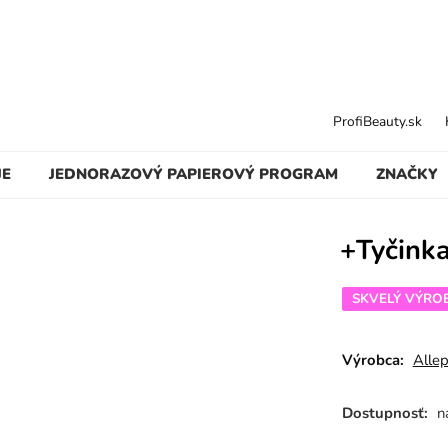
ProfiBeauty.sk
JE
JEDNORAZOVÝ PAPIEROVÝ PROGRAM
ZNAČKY
+Tyčink
SKVELÝ VÝRO
Výrobca:
Alle
Dostupnosť:
n