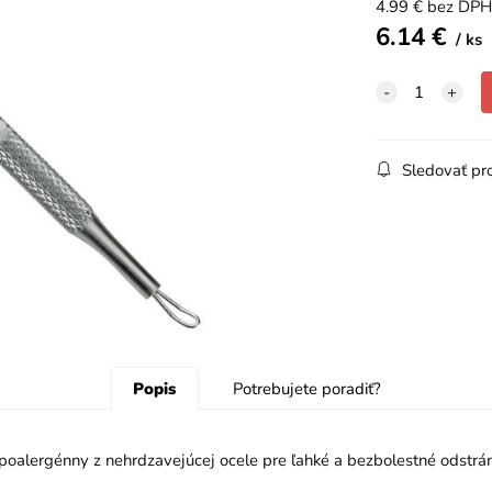
4.99
€
bez DPH
6.14
€
ks
Sledovať pr
Popis
Potrebujete poradiť?
poalergénny z nehrdzavejúcej ocele pre ľahké a bezbolestné odstrán