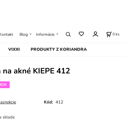
0
ks
Kontakt
Blog
Informácie
VIXXI
PRODUKTY Z KORIANDRA
a na akné KIEPE 412
BOK
paznokcie
Kód:
412
a sklade