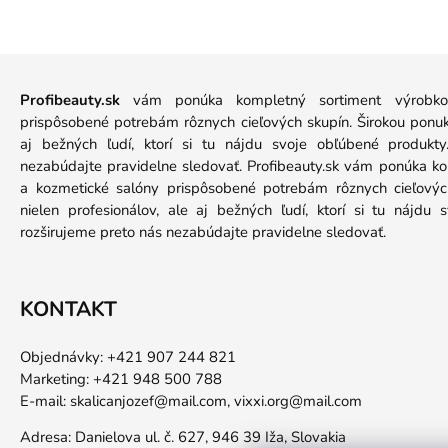
Profibeauty.sk
vám ponúka kompletný sortiment výrobkov
prispôsobené potrebám rôznych cieľových skupín. Širokou ponuko
aj bežných ľudí, ktorí si tu nájdu svoje obľúbené produkt
nezabúdajte pravidelne sledovať. Profibeauty.sk vám ponúka k
a kozmetické salóny prispôsobené potrebám rôznych cieľových
nielen profesionálov, ale aj bežných ľudí, ktorí si tu nájdu
rozširujeme preto nás nezabúdajte pravidelne sledovať.
KONTAKT
Objednávky: +421 907 244 821
Marketing: +421 948 500 788
E-mail:
skalicanjozef@mail.com,
vixxi.org@mail.com
Adresa: Danielova ul. č. 627, 946 39 Iža, Slovakia