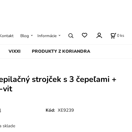
0
ks
Kontakt
Blog
Informácie
VIXXI
PRODUKTY Z KORIANDRA
epilačný strojček s 3 čepeľami +
-vit
l
Kód:
XE9239
a sklade