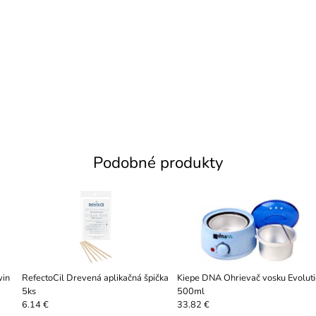
Podobné produkty
win
RefectoCil Drevená aplikačná špička
Kiepe DNA Ohrievač vosku Evolution
5ks
500ml
6.14 €
33.82 €