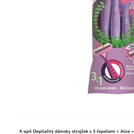
X-epil Depilačný dámsky strojček s 3 čepeľami + Aloe +