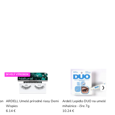
SKVELÝ VÝROBOK
ARDELL Umelé prírodné riasy Demi
Ardell Lepidlo DUO na umelé
Wispies
mihalnice - číre 7g
6.14 €
10.24 €