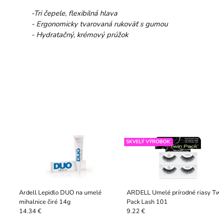
-Tri čepele, flexibilná hlava
- Ergonomicky tvarovaná rukoväť s gumou
- Hydratačný, krémový prúžok
SKVELÝ VÝROBOK
Ardell Lepidlo DUO na umelé
ARDELL Umelé prírodné riasy T
mihalnice čiré 14g
Pack Lash 101
14.34 €
9.22 €