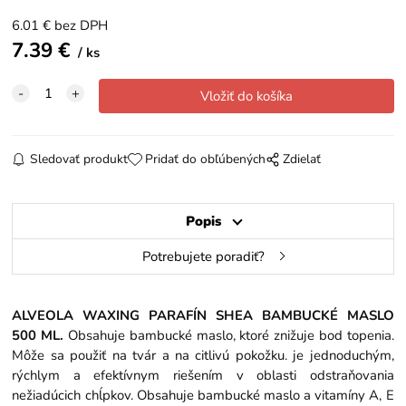
6.01
€
bez DPH
7.39
€
ks
Sledovať produkt
Pridať do obľúbených
Zdielať
Popis
Potrebujete poradiť?
ALVEOLA WAXING PARAFÍN SHEA BAMBUCKÉ MASLO
500 ML.
Obsahuje bambucké maslo, ktoré znižuje bod topenia.
Môže sa použiť na tvár a na citlivú pokožku. je jednoduchým,
rýchlym a efektívnym riešením v oblasti odstraňovania
nežiadúcich chĺpkov. Obsahuje bambucké maslo a vitamíny A, E