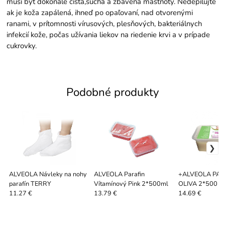
musí byť dokonale čistá,suchá a zbavená mastnoty. Nedepilujte
ak je koža zapálená, ihneď po opaľovaní, nad otvorenými
ranami, v prítomnosti vírusových, plesňových, bakteriálnych
infekcií kože, počas užívania liekov na riedenie krvi a v prípade
cukrovky.
Podobné produkty
ALVEOLA Návleky na nohy
ALVEOLA Parafin
+ALVEOLA PAR
parafín TERRY
Vítamínový Pink 2*500ml
OLIVA 2*500 M
11.27 €
13.79 €
14.69 €