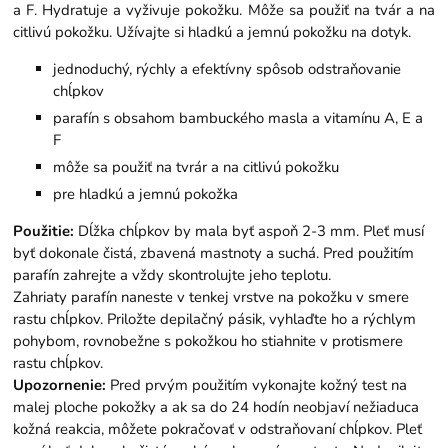
a F. Hydratuje a vyživuje pokožku. Môže sa použiť na tvár a na
citlivú pokožku. Užívajte si hladkú a jemnú pokožku na dotyk.
jednoduchý, rýchly a efektívny spôsob odstraňovanie
chĺpkov
parafín s obsahom bambuckého masla a vitamínu A, E a
F
môže sa použiť na tvrár a na citlivú pokožku
pre hladkú a jemnú pokožka
Použitie:
Dĺžka chĺpkov by mala byť aspoň 2-3 mm. Pleť musí
byť dokonale čistá, zbavená mastnoty a suchá. Pred použitím
parafín zahrejte a vždy skontrolujte jeho teplotu.
Zahriaty parafín naneste v tenkej vrstve na pokožku v smere
rastu chĺpkov. Priložte depilačný pásik, vyhlaďte ho a rýchlym
pohybom, rovnobežne s pokožkou ho stiahnite v protismere
rastu chĺpkov.
Upozornenie:
Pred prvým použitím vykonajte kožný test na
malej ploche pokožky a ak sa do 24 hodín neobjaví nežiaduca
kožná reakcia, môžete pokračovať v odstraňovaní chĺpkov. Pleť