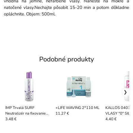
vhodná na jemné, nefarbené vlasy. Naneste na mokré a
natočené vlasy.Nechajte pôsobit 15-20 min a potom dôkladne
opláchnite. Objem: 500ml.
Podobné produkty
IMP Trvalá SURF
+LIFE WAVING 2*110 ML
KALLOS 0401 TRVALÁ NA
Neutralizér na fixovanie
VLASY "0" SIL
11.27 €
150ml
3.48 €
4.40 €