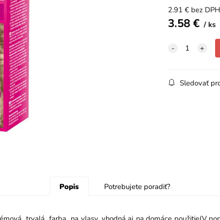
2.91
€
bez DPH
3.58
€
ks
Sledovať pr
Popis
Potrebujete poradiť?
émová trvalá farba na vlasy, vhodná aj na domáce použitie(V ponuk