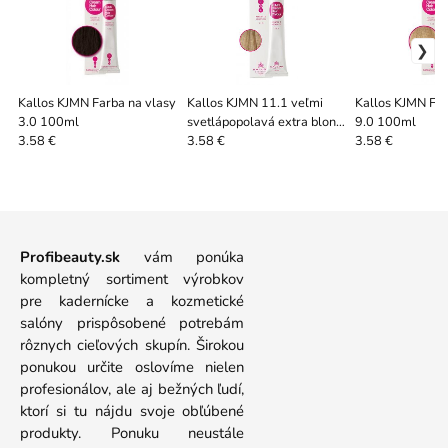
Kallos KJMN Farba na vlasy
Kallos KJMN 11.1 veľmi
Kallos KJMN Far
3.0 100ml
svetlápopolavá extra blond
9.0 100ml
100ml
3.58 €
3.58 €
3.58 €
Profibeauty.sk
vám ponúka
kompletný sortiment výrobkov
pre kadernícke a kozmetické
salóny prispôsobené potrebám
rôznych cieľových skupín. Širokou
ponukou určite oslovíme nielen
profesionálov, ale aj bežných ľudí,
ktorí si tu nájdu svoje obľúbené
produkty. Ponuku neustále