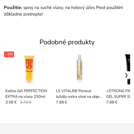
Použitie:
sprej na suché vlasy, na hotový účes Pred použitím
dôkladne pretrepte!
Podobné produkty
- 4%
Kallos Gél PERFECTION
LS VITALINE Penové
+STRONG FIXIN
EXTRA na vlasy 250ml
tužidlo extra silné na objem
GÉL SUPER SI
300ml
SPEVNENIA S 
3.58 €
3.73 €
7.88 €
7.88 €
150ML