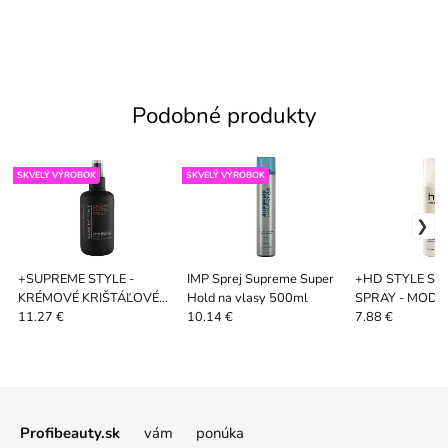
Podobné produkty
SKVELÝ VÝROBOK
SKVELÝ VÝROBOK
+SUPREME STYLE -
IMP Sprej Supreme Super
+HD STYLE SE
KRÉMOVÉ KRIŠTÁĽOVÉ
Hold na vlasy 500ml
SPRAY - MODE
SÉRUM 150ML
ROZPRAŠOVAČ
11.27 €
10.14 €
7.88 €
EFEKT) 220ML
Profibeauty.sk
vám ponúka