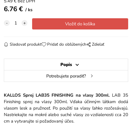
5.49
€
bez DPH
6.76
€
ks
Sledovať produkt
Pridať do obľúbených
Zdielať
Popis
Potrebujete poradiť?
KALLOS Sprej LAB35 FINISHING na vlasy 300ml.
LAB 35
Finishing sprej na vlasy 300ml. Vďaka účinným látkam dodá
vlasom lesk a pružnosť. Po použití sa vlasy ľahko rozčesávajú.
Nastriekajte na mokré alebo suché vlasy zo vzdialenosti cca 20
cm a vytvarujte si požadovaný účes.