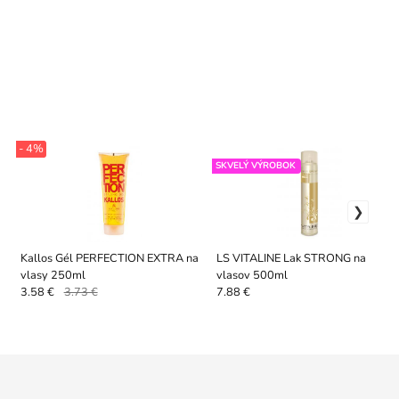
- 4%
SKVELÝ VÝROBOK
Kallos Gél PERFECTION EXTRA na
LS VITALINE Lak STRONG na obje
vlasy 250ml
vlasov 500ml
3.58 €
3.73 €
7.88 €