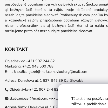
prispôsobené potrebám rôznych cieľových skupín. Širokou ponuko
aj bežných ľudí, ktorí si tu nájdu svoje obľúbené produkt
nezabúdajte pravidelne sledovať. Profibeauty.sk vám ponúka k
a kozmetické salóny prispôsobené potrebám rôznych cieľových
nielen profesionálov, ale aj bežných ľudí, ktorí si tu nájdu
rozširujeme preto nás nezabúdajte pravidelne sledovať.
KONTAKT
Objednávky: +421 907 244 821
Marketing: +421 948 500 788
E-mail:
skalicanjozef@mail.com,
vixxi.org@mail.com
Adresa: Danielova ul. č. 627, 946 39 Iža, Slovakia
Objednávky:+421 907 244 821
skalicanjozef@mail.com,
vixxi.org@mail.com
Táto stránka používa s
zážitku z prehliadani
Adresa firmy:
Danielova ul. č. 627, 946 39 Iža, Slovakia