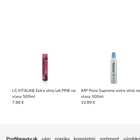
LS VITALINE Extra silný lak PINK na
IMP Pena Supreme extra silná na
vlasy 500ml
vlasy 300ml
7.88 €
10.89 €
Profibeauty.sk
vám ponúka kompletný sortiment výrobkov